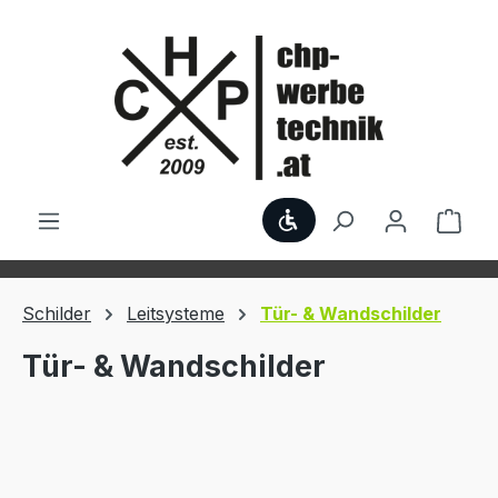
Zum Hauptinhalt springen
Werkzeugleiste anzei
Ware
Schilder
Leitsysteme
Tür- & Wandschilder
Tür- & Wandschilder