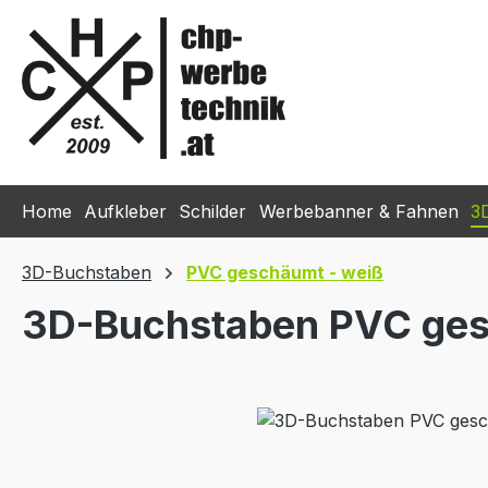
m Hauptinhalt springen
Zur Suche springen
Zur Hauptnavigation springen
Home
Aufkleber
Schilder
Werbebanner & Fahnen
3
3D-Buchstaben
PVC geschäumt - weiß
3D-Buchstaben PVC ges
Bildergalerie überspringen