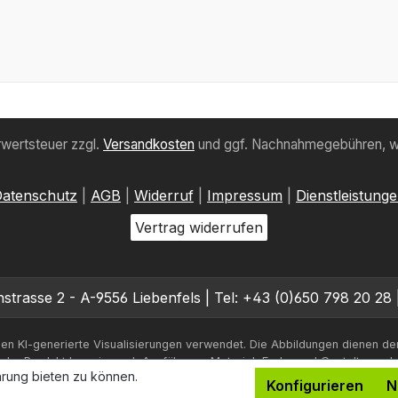
hrwertsteuer zzgl.
Versandkosten
und ggf. Nachnahmegebühren, w
atenschutz
|
AGB
|
Widerruf
|
Impressum
|
Dienstleistung
Vertrag widerrufen
trasse 2 - A-9556 Liebenfels | Tel: +43 (0)650 798 20 28 
en KI-generierte Visualisierungen verwendet. Die Abbildungen dienen de
iche Produkt kann je nach Ausführung, Material, Farbe und Gestaltung a
rung bieten zu können.
Konfigurieren
N