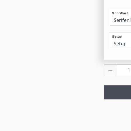
Schriftart
Setup
Produkt