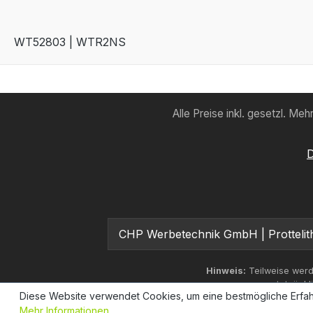
WT52803 | WTR2NS
Alle Preise inkl. gesetzl. Me
D
CHP Werbetechnik GmbH | Protteliths
Hinweis:
Teilweise werd
tatsächl
Diese Website verwendet Cookies, um eine bestmögliche Erfah
Mehr Informationen ...