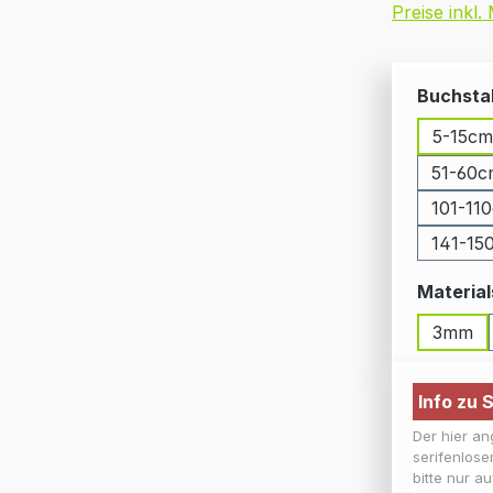
Preise inkl
Buchsta
5-15cm
51-60c
101-11
141-15
Material
3mm
Info zu S
Der hier an
serifenlose
bitte nur a