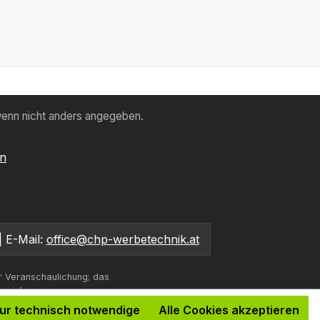
enn nicht anders angegeben.
en
| E-Mail:
office@chp-werbetechnik.at
r Veranschaulichung; das
bweichen.
ur technisch notwendige
Alle Cookies akzeptieren