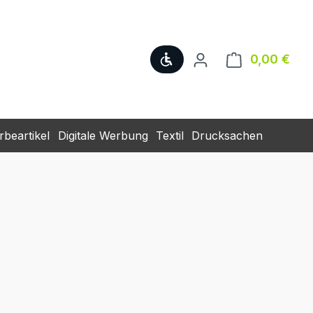
Werkzeugleiste anzeige
0,00 €
Ware
beartikel
Digitale Werbung
Textil
Drucksachen
eis: