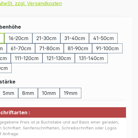
. MwSt. zzgl. Versandkosten
auswählen
benhöhe
16-20cm
21-30cm
31-40cm
41-50cm
m
61-70cm
71-80cm
81-90cm
91-100cm
0cm
111-120cm
121-130cm
131-140cm
0cm
auswählen
stärke
5mm
8mm
10mm
19mm
chriftarten :
gegebene Preis ist je Buchstabe und auf Basis einer geraden,
n Schriftart. Serifenschriftarten, Schreibschriften oder Logos
uf Anfrage.