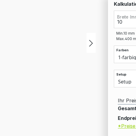
Kalkulati
Breite (m
Min.
10
mm
Max.
400
m
Farben
Setup
Ihr Prei
Gesamt
Endprei
*Preise