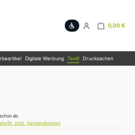
Werkzeugleiste anzeige
0,00 €
Ware
beartikel
Digitale Werbung
Textil
Drucksachen
 schon ab
. MwSt. zzgl. Versandkosten