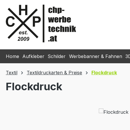
m Hauptinhalt springen
Zur Suche springen
Zur Hauptnavigation springen
Home
Aufkleber
Schilder
Werbebanner & Fahnen
3
Textil
Textildruckarten & Preise
Flockdruck
Flockdruck
Bildergalerie überspringen