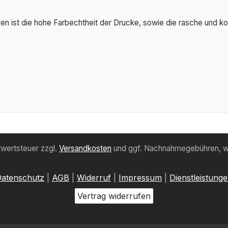
ken ist die hohe Farbechtheit der Drucke, sowie die rasche und k
hrwertsteuer zzgl.
Versandkosten
und ggf. Nachnahmegebühren, w
atenschutz
|
AGB
|
Widerruf
|
Impressum
|
Dienstleistung
Vertrag widerrufen