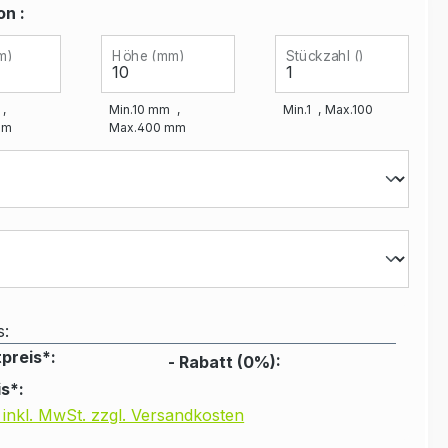
on :
m)
Höhe (mm)
Stückzahl ()
Min.
10
mm
Min.
1
Max.
100
m
Max.
400
mm
s:
preis*:
- Rabatt (
0
%):
s*:
 inkl. MwSt. zzgl. Versandkosten