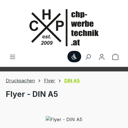
Zum Hauptinhalt springen
Werkzeugleiste anzei
Ware
Drucksachen
Flyer
DIN A5
Flyer - DIN A5
Bildergalerie überspringen