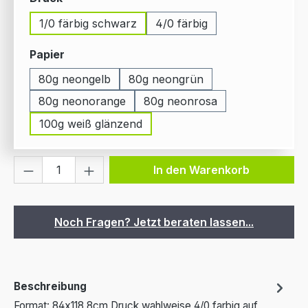
1/0 färbig schwarz
4/0 färbig
auswählen
Papier
80g neongelb
80g neongrün
80g neonorange
80g neonrosa
100g weiß glänzend
Produkt Anzahl: Gib den gewünschten We
In den Warenkorb
Noch Fragen? Jetzt beraten lassen...
Beschreibung
Format: 84x118,8cm Druck wahlweise 4/0 farbig auf