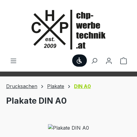
Zum Hauptinhalt springen
Werkzeugleiste anzei
Ware
Drucksachen
Plakate
DIN A0
Plakate DIN A0
Bildergalerie überspringen