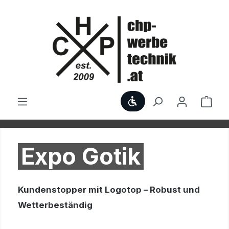
Zum Hauptinhalt springen
Werkzeugleiste anzei
Ware
Expo Gotik
Kundenstopper mit Logotop – Robust und
Wetterbeständig