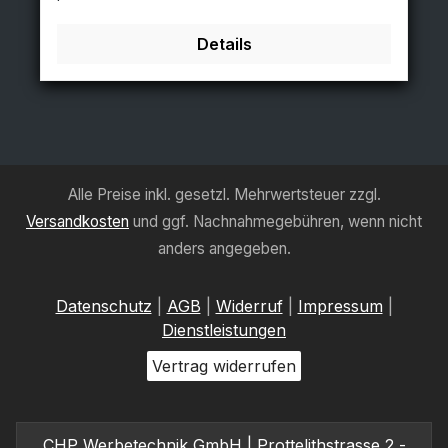
Rückplatten. Entspiegelten APET Frontplatten mit
Magnet. Poster Größe: 59,4x84,1cm -
Details
A1Abmessungen: 68x140cmLogo Größe:
60x33cm weiß - 59,4x84,1cm - 3473
Alle Preise inkl. gesetzl. Mehrwertsteuer zzgl.
Versandkosten
und ggf. Nachnahmegebühren, wenn nicht
anders angegeben.
Datenschutz
|
AGB
|
Widerruf
|
Impressum
|
Dienstleistungen
Vertrag widerrufen
CHP Werbetechnik GmbH | Prottelithstrasse 2 -